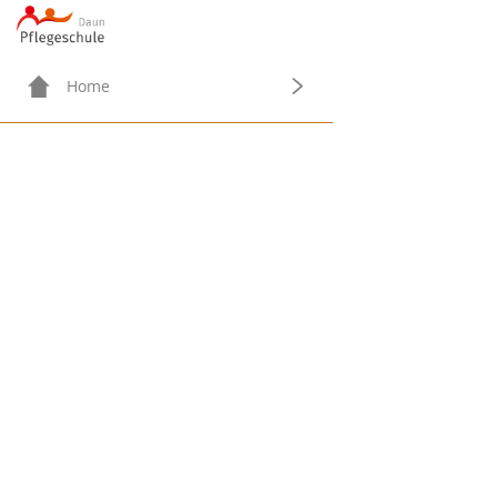
Menügruppe
Home
Herzlich willkommen
Über uns
Leitbild der Pflegeschule Daun