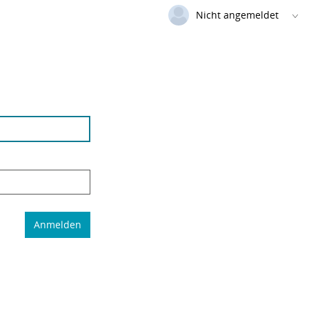
Nicht angemeldet
Deutsch
|
Englisch
Login
Versionsnummer: 2025.4.04.60491
Anmelden